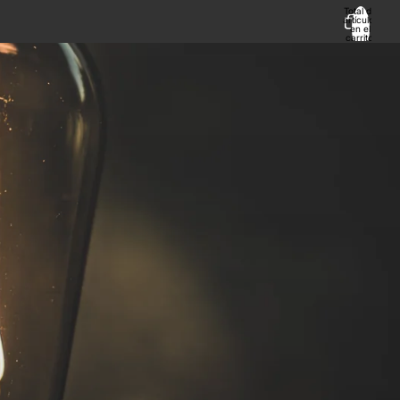
Total de
artículos
en el
carrito:
0