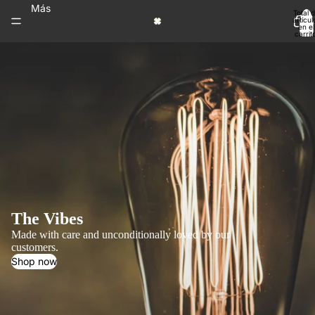
Más
Total 
artícul
en el
carrit
0
The Vibes
Made with care and unconditionally loved by our
customers.
Shop now