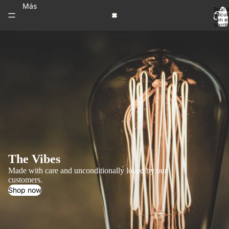
Más
Total 
artícul
en el
carrit
0
The Vibes
Made with care and unconditionally loved by our
customers.
Shop now